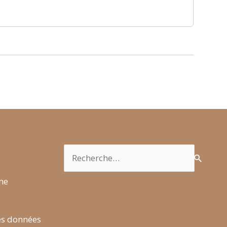
Rechercher :
rme
es données