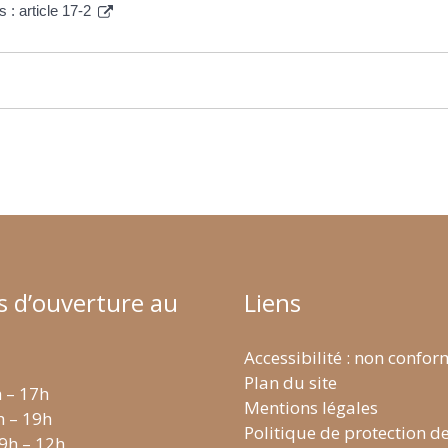
s : article 17-2
s d’ouverture au
Liens
Accessibilité : non confo
Plan du site
h – 17h
Mentions légales
h – 19h
Politique de protection d
 9h – 12h