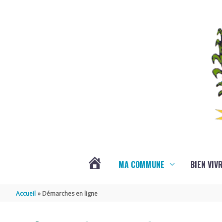
Aller au contenu
Aller au pied de page
MA COMMUNE
BIEN VIV
VOTRE
Accueil
Démarches en ligne
COMMUNE