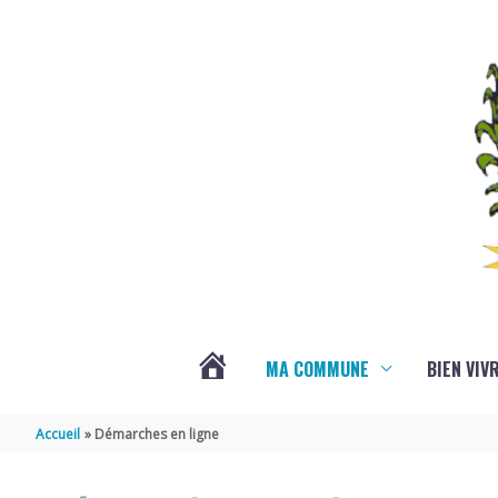
Aller au contenu
Aller au pied de page
MA COMMUNE
BIEN VIV
VOTRE
Accueil
Démarches en ligne
COMMUNE