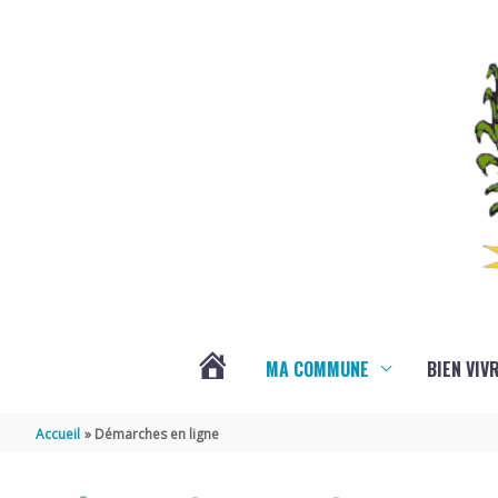
Aller au contenu
Aller au pied de page
MA COMMUNE
BIEN VIV
VOTRE
Accueil
Démarches en ligne
COMMUNE