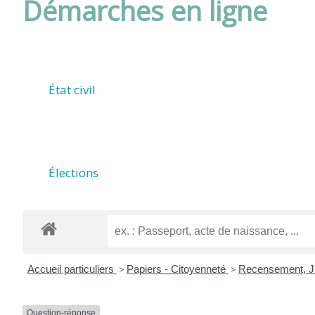
Démarches en ligne
DE
ROUFFIAC
État civil
(17800)
Élections
Accueil particuliers
>
Papiers - Citoyenneté
>
Recensement, JD
Question-réponse