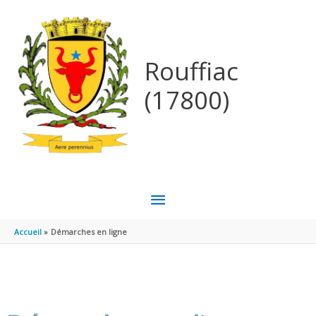
Aller au contenu
Aller au pied de page
Rouffiac
(17800)
MENU
PRINCIPAL
Accueil
Démarches en ligne