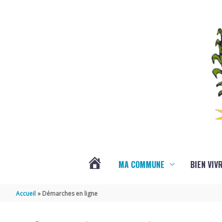
Aller au contenu
Aller au pied de page
MA COMMUNE
BIEN VIV
VOTRE
Accueil
Démarches en ligne
COMMUNE