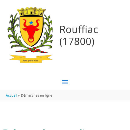
Aller au contenu
Aller au pied de page
Rouffiac
(17800)
MENU
PRINCIPAL
Accueil
Démarches en ligne