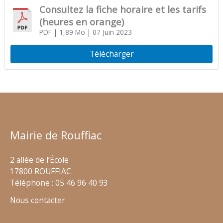
Consultez la fiche horaire et les tarifs
(heures en orange)
PDF
| 1,89 Mo
| 07 Juin 2023
Télécharger
Mairie de Rouffiac
2 allée de l’École
17800 ROUFFIAC
Téléphone : 05 46 96 40 93
Nous contacter