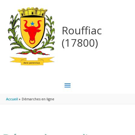
Aller au contenu
Aller au pied de page
Rouffiac
(17800)
MENU
PRINCIPAL
Accueil
Démarches en ligne