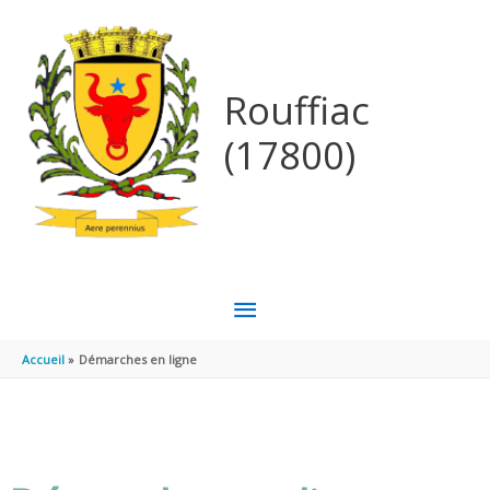
Aller au contenu
Aller au pied de page
Rouffiac
(17800)
MENU
PRINCIPAL
Accueil
Démarches en ligne