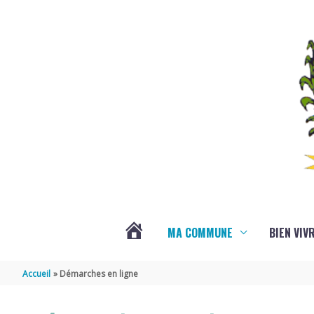
Aller au contenu
Aller au pied de page
MA COMMUNE
BIEN VIV
VOTRE
Accueil
Démarches en ligne
COMMUNE