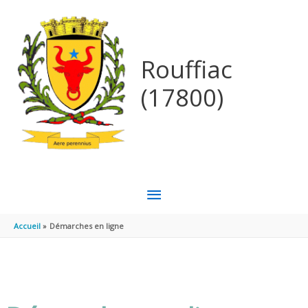
Aller au contenu
Aller au pied de page
Rouffiac
(17800)
MENU
PRINCIPAL
Accueil
Démarches en ligne