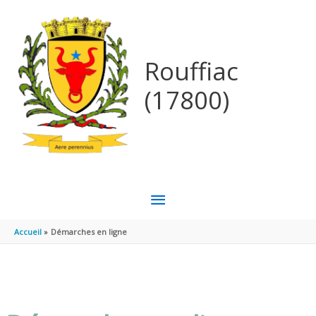
Aller au contenu
Aller au pied de page
Rouffiac
(17800)
MENU
PRINCIPAL
Accueil
Démarches en ligne