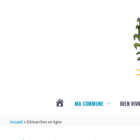
Aller au contenu
Aller au pied de page
MA COMMUNE
BIEN VIV
VOTRE
Accueil
Démarches en ligne
COMMUNE