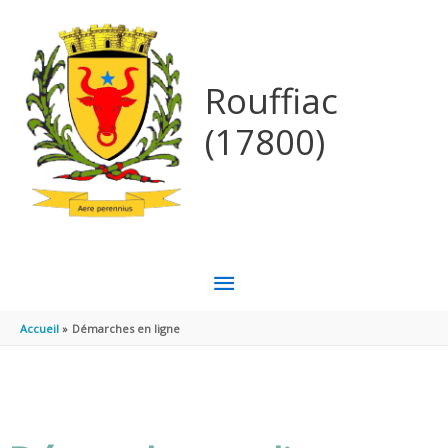
Aller au contenu
Aller au pied de page
Rouffiac
(17800)
MENU
PRINCIPAL
Accueil
Démarches en ligne